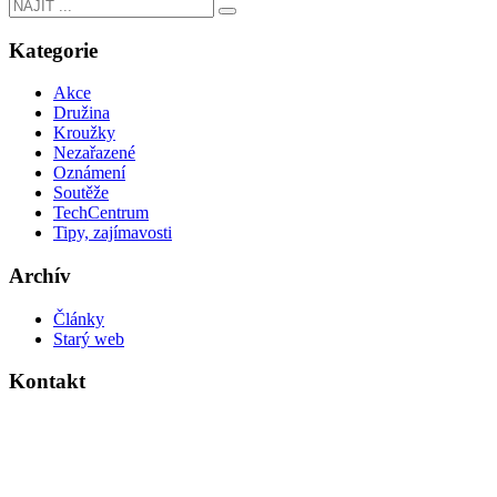
Kategorie
Akce
Družina
Kroužky
Nezařazené
Oznámení
Soutěže
TechCentrum
Tipy, zajímavosti
Archív
Články
Starý web
Kontakt
Základní škola Kolín V., Ovčárecká 374
Ovčárecká 374
280 02, Kolín V