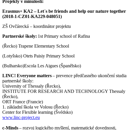
Projekty v minulosti:
Erasmus+ KA2 – Let´s be friends and help our nature together
(2018-1-CZ01-KA229-048051)
ZŠ Ovčárecká – koordinátor projektu
Partnerské školy:
1st Primary school of Rafina
(Řecko) Trapene Elementary School
(Lotyšsko) Otets Paisiy Primary School
(Bulharsko)Escola Les Aigues (Španělsko)
LINC! Everyone matters
– prevence předčasného ukončení studia
partnerské školy:
University of Thessaly (Řecko),
INSTITUTE FOR RESEARCH AND TECHNOLOGY Thessaly
(Řecko),
ORT France (Francie)
1. základní škola ve Volosu (Řecko)
Center for Flexible learning (Švédsko)
www.linc-project.eu
c-Minds
– rozvoj logického myšlení, matematické dovednosti,