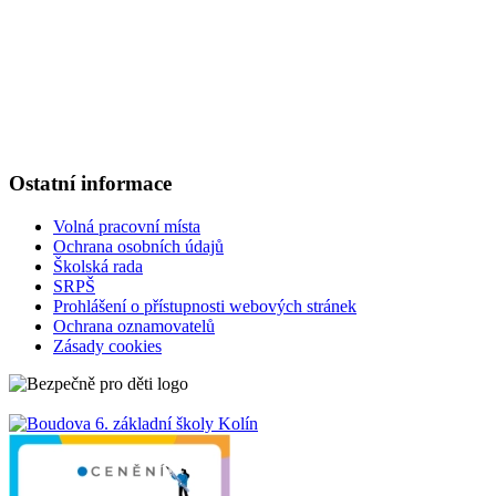
Tel.
: 321 720 909
E-mail
: kancelar@6zskolin.cz
Elektronická podatelna
: kancelar@6zskolin.cz
Datová schránka
: xeafd4b
Číslo účtu školy
: 2564277389/0800
IČO
: 46390413
Ostatní informace
Volná pracovní místa
Ochrana osobních údajů
Školská rada
SRPŠ
Prohlášení o přístupnosti webových stránek
Ochrana oznamovatelů
Zásady cookies