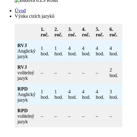
Úvod
Výuka cizích jazyků
1.
2.
3.
4.
5.
6.
7.
roč.
roč.
roč.
roč.
roč.
roč.
roč.
RVJ
1
1
4
4
4
4
4+1
Anglický
hod.
hod.
hod.
hod.
hod.
hod.
hod.
jazyk
RVJ
2
2
volitelný
–
–
–
–
–
hod.
hod.
jazyk
RPD
1
1
4
4
4
3
3
Anglický
hod.
hod.
hod.
hod.
hod.
hod.
hod.
jazyk
RPD
2
volitelný
–
–
–
–
–
–
hod.
jazyk