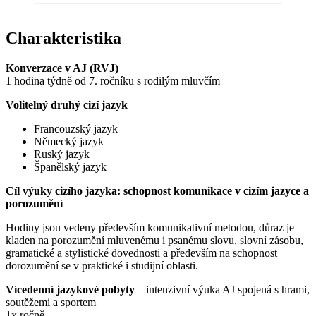
Charakteristika
Konverzace v AJ (RVJ)
1 hodina týdně od 7. ročníku s rodilým mluvčím
Volitelný druhý cizí jazyk
Francouzský jazyk
Německý jazyk
Ruský jazyk
Španělský jazyk
Cíl výuky cizího jazyka: schopnost komunikace v cizím jazyce a
porozumění
Hodiny jsou vedeny především komunikativní metodou, důraz je
kladen na porozumění mluvenému i psanému slovu, slovní zásobu,
gramatické a stylistické
dovednosti
a především na schopnost
dorozumění se v praktické i studijní
oblasti
.
Vícedenní jazykové pobyty
– intenzivní výuka AJ spojená s hrami,
soutěžemi a sportem
1x ročně