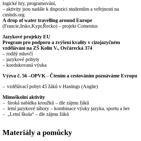
logické hry, programování,
– aktivity jsou nadále k dispozici studentům a veřejnosti na
cminds.org
A drop of water travelling around Europe
(Francie,Irsko,Kypr,Řecko) – projekt Comenius
Jazykové projekty EU
Program pro podporu a zvýšení kvality v cizojazyčném
vzdělávání na ZŠ Kolín V., Ovčárecká 374
– rodilý mluvčí
– jazykové pobyty
– koedukovaná výuka
Výzva č. 56 –OPVK
–
Čtením a cestováním poznáváme Evropu
– vzdělávací pobyt 45 žáků v Hastings (Anglie)
Mimoškolní aktivity
– široká nabídka kroužků – dle zájmu žáků
– letní jazykové tábory – kombinace výuky jazyka, sportu a her
– „Letní škola“ – dle zájmu žáků
Materiály a pomůcky