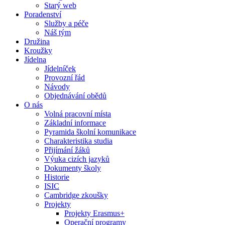
Starý web
Poradenství
Služby a péče
Náš tým
Družina
Kroužky
Jídelna
Jídelníček
Provozní řád
Návody
Objednávání obědů
O nás
Volná pracovní místa
Základní informace
Pyramida školní komunikace
Charakteristika studia
Přijímání žáků
Výuka cizích jazyků
Dokumenty školy
Historie
ISIC
Cambridge zkoušky
Projekty
Projekty Erasmus+
Operační programy