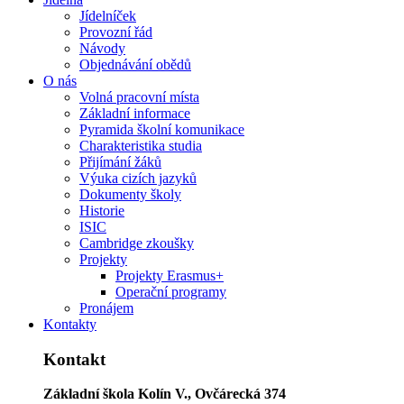
Jídelníček
Provozní řád
Návody
Objednávání obědů
O nás
Volná pracovní místa
Základní informace
Pyramida školní komunikace
Charakteristika studia
Přijímání žáků
Výuka cizích jazyků
Dokumenty školy
Historie
ISIC
Cambridge zkoušky
Projekty
Projekty Erasmus+
Operační programy
Pronájem
Kontakty
Kontakt
Základní škola Kolín V., Ovčárecká 374