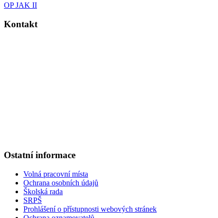
OP JAK II
Kontakt
Základní škola Kolín V., Ovčárecká 374
Ovčárecká 374
280 02, Kolín V
Tel.
: 321 720 909
E-mail
: kancelar@6zskolin.cz
Elektronická podatelna
: kancelar@6zskolin.cz
Datová schránka
: xeafd4b
Číslo účtu školy
: 2564277389/0800
IČO
: 46390413
Ostatní informace
Volná pracovní místa
Ochrana osobních údajů
Školská rada
SRPŠ
Prohlášení o přístupnosti webových stránek
Ochrana oznamovatelů