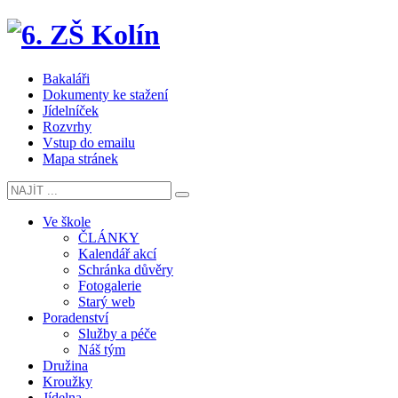
Bakaláři
Dokumenty ke stažení
Jídelníček
Rozvrhy
Vstup do emailu
Mapa stránek
Ve škole
ČLÁNKY
Kalendář akcí
Schránka důvěry
Fotogalerie
Starý web
Poradenství
Služby a péče
Náš tým
Družina
Kroužky
Jídelna