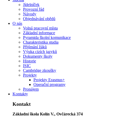
Jídelníček
Provozní řád
Návody
Objednávání obědů
O nás
Volná pracovní místa
Základní informace
Pyramida školní komunikace
Charakteristika studia
Přijímání žáků
Výuka cizích jazyků
Dokumenty školy
Historie
ISIC
Cambridge zkoušky
Projekty
Projekty Erasmus+
Operační programy
Pronájem
Kontakty
Kontakt
Základní škola Kolín V., Ovčárecká 374