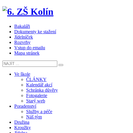
Bakaláři
Dokumenty ke stažení
Jídelníček
Rozvrhy
Vstup do emailu
Mapa stránek
Ve škole
ČLÁNKY
Kalendář akcí
Schránka důvěry
Fotogalerie
Starý web
Poradenství
Služby a péče
Náš tým
Družina
Kroužky
Jídelna