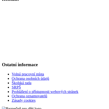
Základní škola Kolín V., Ovčárecká 374
Ovčárecká 374
280 02, Kolín V
Tel.
: 321 720 909
E-mail
: kancelar@6zskolin.cz
Elektronická podatelna
: kancelar@6zskolin.cz
Datová schránka
: xeafd4b
Číslo účtu školy
: 2564277389/0800
IČO
: 46390413
Ostatní informace
Volná pracovní místa
Ochrana osobních údajů
Školská rada
SRPŠ
Prohlášení o přístupnosti webových stránek
Ochrana oznamovatelů
Zásady cookies