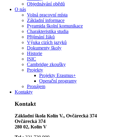
Objednávání obědů
O nás
Volná pracovní místa
Základní informace
Pyramida školní komunikace
Charakteristika studia
Přijímání žáků
Výuka cizích jazyků
Dokumenty školy
Historie
ISIC
Cambridge zkoušky
Projekty
Projekty Erasmus+
Operační programy
Pronájem
Kontakty
Kontakt
Základní škola Kolín V., Ovčárecká 374
Ovčárecká 374
280 02, Kolín V