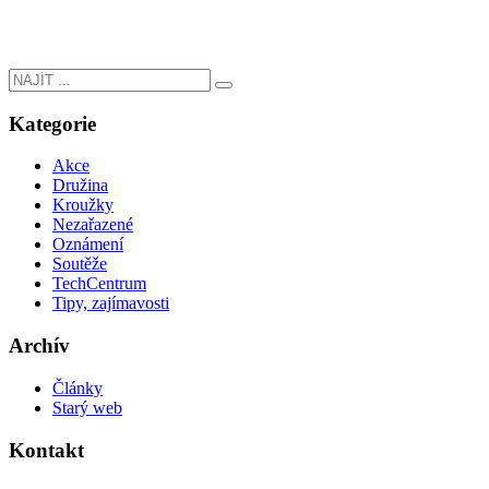
Kategorie
Akce
Družina
Kroužky
Nezařazené
Oznámení
Soutěže
TechCentrum
Tipy, zajímavosti
Archív
Články
Starý web
Kontakt