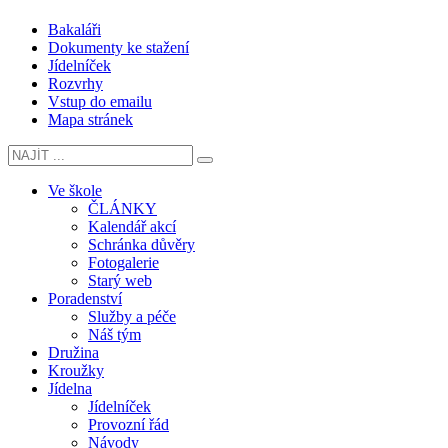
Bakaláři
Dokumenty ke stažení
Jídelníček
Rozvrhy
Vstup do emailu
Mapa stránek
Ve škole
ČLÁNKY
Kalendář akcí
Schránka důvěry
Fotogalerie
Starý web
Poradenství
Služby a péče
Náš tým
Družina
Kroužky
Jídelna
Jídelníček
Provozní řád
Návody