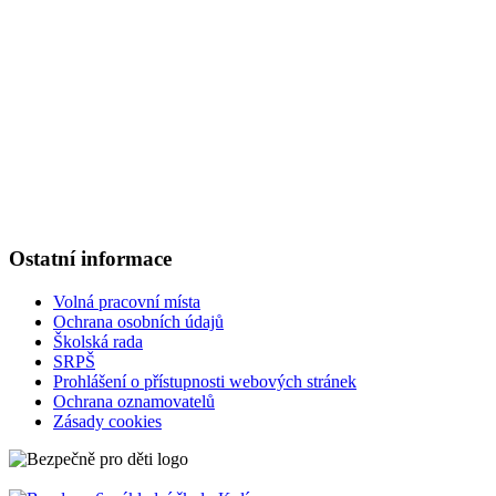
Základní škola Kolín V., Ovčárecká 374
Ovčárecká 374
280 02, Kolín V
Tel.
: 321 720 909
E-mail
: kancelar@6zskolin.cz
Elektronická podatelna
: kancelar@6zskolin.cz
Datová schránka
: xeafd4b
Číslo účtu školy
: 2564277389/0800
IČO
: 46390413
Ostatní informace
Volná pracovní místa
Ochrana osobních údajů
Školská rada
SRPŠ
Prohlášení o přístupnosti webových stránek
Ochrana oznamovatelů
Zásady cookies