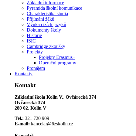
Základní informace
Pyramida školní komunikace
Charakteristika studia
Přijímání žáků
Výuka cizích jazyků
Dokumenty školy
Historie
ISIC
Cambridge zkoušky
Projekty
Projekty Erasmus+
Operační programy
Pronájem
Kontakty
Kontakt
Základní škola Kolín V., Ovčárecká 374
Ovčárecká 374
280 02, Kolín V
Tel.:
321 720 909
E-mail:
kancelar@6zskolin.cz
Kancelář