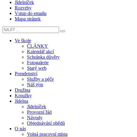
Jídelníček
Rozvrhy
Vstup do emailu
Mapa stránek
Ve škole
ČLÁNKY
Kalendář akcí
Schránka důvěry
Fotogalerie
Starý web
Poradenství
Služby a péče
Náš tým
Družina
Kroužky
Jídelna
Jídelníček
Provozní řád
Návody
Objednávání obědů
O nás
Volná pracovní místa