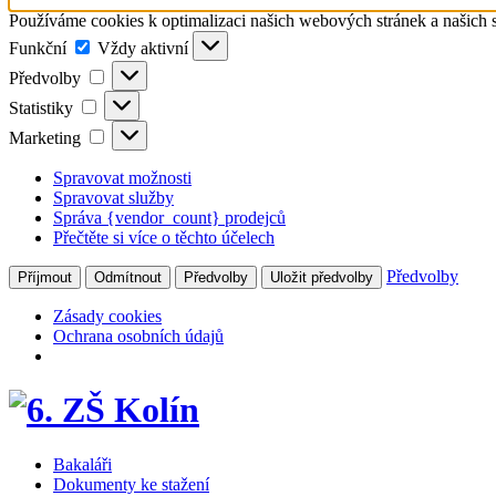
Používáme cookies k optimalizaci našich webových stránek a našich 
Funkční
Funkční
Vždy aktivní
Předvolby
Předvolby
Statistiky
Statistiky
Marketing
Marketing
Spravovat možnosti
Spravovat služby
Správa {vendor_count} prodejců
Přečtěte si více o těchto účelech
Předvolby
Příjmout
Odmítnout
Předvolby
Uložit předvolby
Zásady cookies
Ochrana osobních údajů
Bakaláři
Dokumenty ke stažení