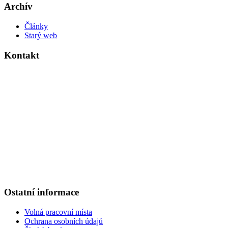
Archív
Články
Starý web
Kontakt
Základní škola Kolín V., Ovčárecká 374
Ovčárecká 374
280 02, Kolín V
Tel.
: 321 720 909
E-mail
: kancelar@6zskolin.cz
Elektronická podatelna
: kancelar@6zskolin.cz
Datová schránka
: xeafd4b
Číslo účtu školy
: 2564277389/0800
IČO
: 46390413
Ostatní informace
Volná pracovní místa
Ochrana osobních údajů