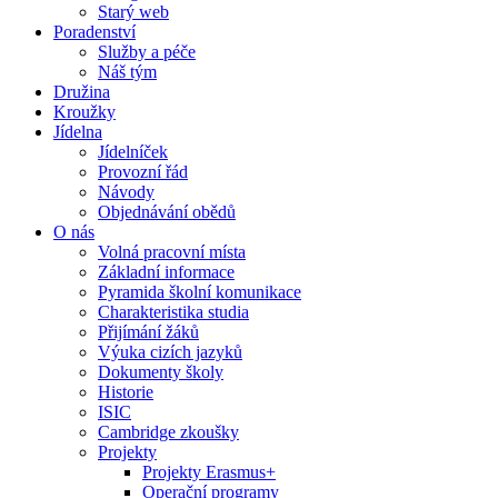
Starý web
Poradenství
Služby a péče
Náš tým
Družina
Kroužky
Jídelna
Jídelníček
Provozní řád
Návody
Objednávání obědů
O nás
Volná pracovní místa
Základní informace
Pyramida školní komunikace
Charakteristika studia
Přijímání žáků
Výuka cizích jazyků
Dokumenty školy
Historie
ISIC
Cambridge zkoušky
Projekty
Projekty Erasmus+
Operační programy