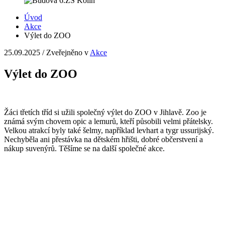
Úvod
Akce
Výlet do ZOO
25.09.2025
/
Zveřejněno v
Akce
Výlet do ZOO
Žáci třetích tříd si užili společný výlet do ZOO v Jihlavě. Zoo je
známá svým chovem opic a lemurů, kteří působili velmi přátelsky.
Velkou atrakcí byly také šelmy, například levhart a tygr ussurijský.
Nechyběla ani přestávka na dětském hřišti, dobré občerstvení a
nákup suvenýrů. Těšíme se na další společné akce.