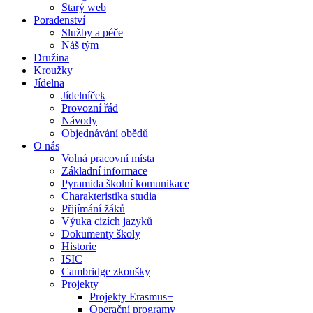
Starý web
Poradenství
Služby a péče
Náš tým
Družina
Kroužky
Jídelna
Jídelníček
Provozní řád
Návody
Objednávání obědů
O nás
Volná pracovní místa
Základní informace
Pyramida školní komunikace
Charakteristika studia
Přijímání žáků
Výuka cizích jazyků
Dokumenty školy
Historie
ISIC
Cambridge zkoušky
Projekty
Projekty Erasmus+
Operační programy