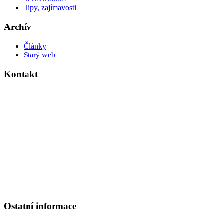
Tipy, zajímavosti
Archív
Články
Starý web
Kontakt
Základní škola Kolín V., Ovčárecká 374
Ovčárecká 374
280 02, Kolín V
Tel.
: 321 720 909
E-mail
: kancelar@6zskolin.cz
Elektronická podatelna
: kancelar@6zskolin.cz
Datová schránka
: xeafd4b
Číslo účtu školy
: 2564277389/0800
IČO
: 46390413
Ostatní informace