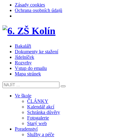
Zásady cookies
Ochrana osobních údajů
Bakaláři
Dokumenty ke stažení
Jídelníček
Rozvrhy
Vstup do emailu
Mapa stránek
Ve škole
ČLÁNKY
Kalendář akcí
Schránka důvěry
Fotogalerie
Starý web
Poradenství
Služby a péče