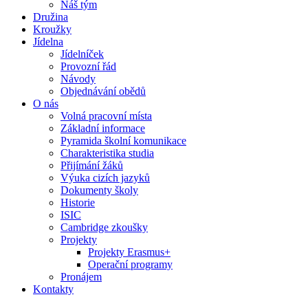
Náš tým
Družina
Kroužky
Jídelna
Jídelníček
Provozní řád
Návody
Objednávání obědů
O nás
Volná pracovní místa
Základní informace
Pyramida školní komunikace
Charakteristika studia
Přijímání žáků
Výuka cizích jazyků
Dokumenty školy
Historie
ISIC
Cambridge zkoušky
Projekty
Projekty Erasmus+
Operační programy
Pronájem
Kontakty