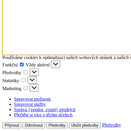
Používáme cookies k optimalizaci našich webových stránek a našich 
Funkční
Funkční
Vždy aktivní
Předvolby
Předvolby
Statistiky
Statistiky
Marketing
Marketing
Spravovat možnosti
Spravovat služby
Správa {vendor_count} prodejců
Přečtěte si více o těchto účelech
Předvolby
Příjmout
Odmítnout
Předvolby
Uložit předvolby