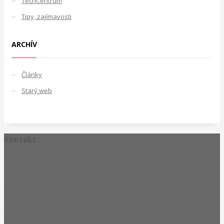
TechCentrum
Tipy, zajímavosti
ARCHÍV
Články
Starý web
Kontakt
Základní škola Kolín V., Ovčárecká 374
Ovčárecká 374
280 02, Kolín V
Tel.
: 321 720 909
E-mail
: kancelar@6zskolin.cz