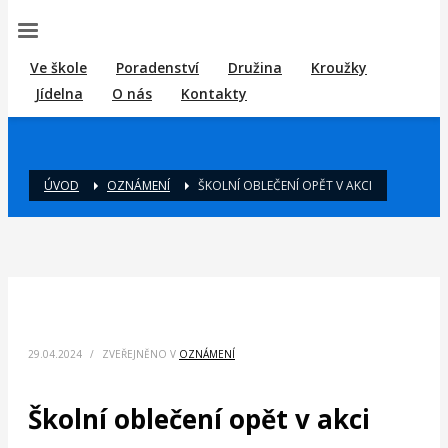
Ve škole
Poradenství
Družina
Kroužky
Jídelna
O nás
Kontakty
ÚVOD
OZNÁMENÍ
ŠKOLNÍ OBLEČENÍ OPĚT V AKCI
29.04.2024
/
ZVEŘEJNĚNO V
OZNÁMENÍ
Školní oblečení opět v akci