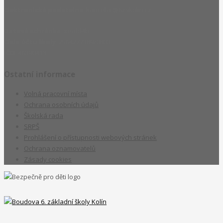
Elektronická podatelna
: kancelar@6zskolin.cz
Datová schránka
: xeafd4b
Číslo účtu školy
: 2564277389/0800
IČO
: 46390413
Ostatní informace
Volná pracovní místa
Ochrana osobních údajů
Školská rada
SRPŠ
Prohlášení o přístupnosti webových stránek
Ochrana oznamovatelů
Zásady cookies