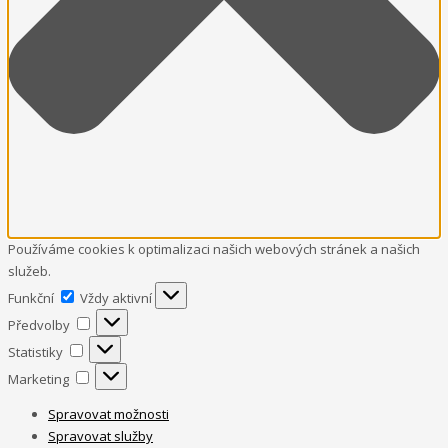
Používáme cookies k optimalizaci našich webových stránek a našich
služeb.
Funkční
Funkční
Vždy aktivní
Předvolby
Předvolby
Statistiky
Statistiky
Marketing
Marketing
Spravovat možnosti
Spravovat služby