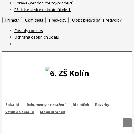
Správa {vendor_count} prodejců
Přečtěte si více o těchto účelech
Předvolby
Příjmout
Odmítnout
Předvolby
Uložit předvolby
Zásady cookies
Ochrana osobních údajů
Bakaláři
Dokumenty ke stažení
Jídelníček
Rozvrhy
Vstup do emailu
Mapa stránek