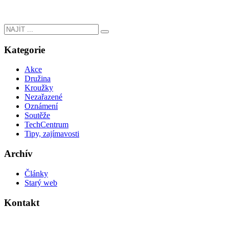
Kategorie
Akce
Družina
Kroužky
Nezařazené
Oznámení
Soutěže
TechCentrum
Tipy, zajímavosti
Archív
Články
Starý web
Kontakt
Základní škola Kolín V., Ovčárecká 374