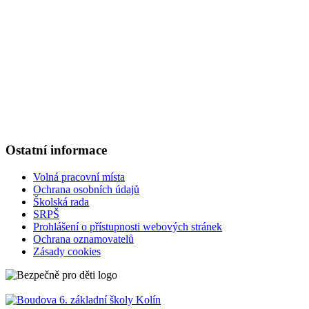
Ovčárecká 374
280 02, Kolín V
Tel.
: 321 720 909
E-mail
: kancelar@6zskolin.cz
Elektronická podatelna
: kancelar@6zskolin.cz
Datová schránka
: xeafd4b
Číslo účtu školy
: 2564277389/0800
IČO
: 46390413
Ostatní informace
Volná pracovní místa
Ochrana osobních údajů
Školská rada
SRPŠ
Prohlášení o přístupnosti webových stránek
Ochrana oznamovatelů
Zásady cookies