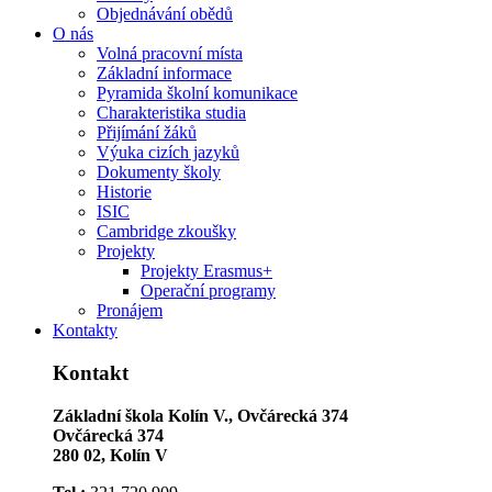
Objednávání obědů
O nás
Volná pracovní místa
Základní informace
Pyramida školní komunikace
Charakteristika studia
Přijímání žáků
Výuka cizích jazyků
Dokumenty školy
Historie
ISIC
Cambridge zkoušky
Projekty
Projekty Erasmus+
Operační programy
Pronájem
Kontakty
Kontakt
Základní škola Kolín V., Ovčárecká 374
Ovčárecká 374
280 02, Kolín V