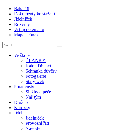
Bakaláři
Dokumenty ke stažení
Jídelníček
Rozvrhy
Vstup do emailu
Mapa stránek
Ve škole
ČLÁNKY
Kalendář akcí
Schránka důvěry
Fotogalerie
Starý web
Poradenství
Služby a péče
Náš tým
Družina
Kroužky
Jídelna
Jídelníček
Provozní řád
Návody