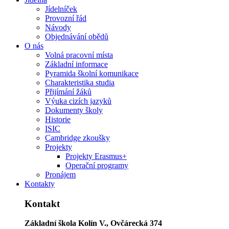
Jídelníček
Provozní řád
Návody
Objednávání obědů
O nás
Volná pracovní místa
Základní informace
Pyramida školní komunikace
Charakteristika studia
Přijímání žáků
Výuka cizích jazyků
Dokumenty školy
Historie
ISIC
Cambridge zkoušky
Projekty
Projekty Erasmus+
Operační programy
Pronájem
Kontakty
Kontakt
Základní škola Kolín V., Ovčárecká 374