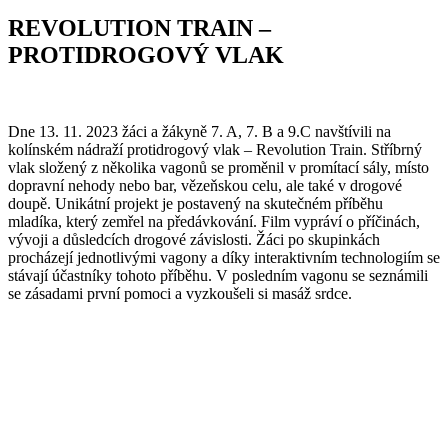
REVOLUTION TRAIN –
PROTIDROGOVÝ VLAK
Dne 13. 11. 2023 žáci a žákyně 7. A, 7. B a 9.C navštívili na
kolínském nádraží protidrogový vlak – Revolution Train. Stříbrný
vlak složený z několika vagonů se proměnil v promítací sály, místo
dopravní nehody nebo bar, vězeňskou celu, ale také v drogové
doupě. Unikátní projekt je postavený na skutečném příběhu
mladíka, který zemřel na předávkování. Film vypráví o příčinách,
vývoji a důsledcích drogové závislosti. Žáci po skupinkách
procházejí jednotlivými vagony a díky interaktivním technologiím se
stávají účastníky tohoto příběhu. V posledním vagonu se seznámili
se zásadami první pomoci a vyzkoušeli si masáž srdce.