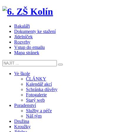
Bakaláři
Dokumenty ke stažení
Jídelníček
Rozvrhy
Vstup do emailu
Mapa stránek
Ve škole
ČLÁNKY
Kalendář akcí
Schránka důvěry
Fotogalerie
Starý web
Poradenství
Služby a péče
Náš tým
Družina
Kroužky
Jídelna