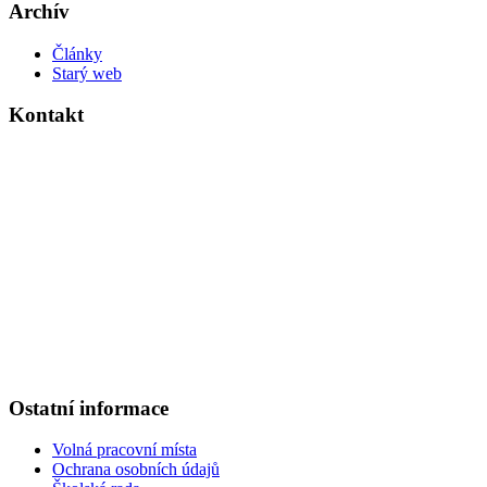
Archív
Články
Starý web
Kontakt
Základní škola Kolín V., Ovčárecká 374
Ovčárecká 374
280 02, Kolín V
Tel.
: 321 720 909
E-mail
: kancelar@6zskolin.cz
Elektronická podatelna
: kancelar@6zskolin.cz
Datová schránka
: xeafd4b
Číslo účtu školy
: 2564277389/0800
IČO
: 46390413
Ostatní informace
Volná pracovní místa
Ochrana osobních údajů