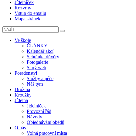
Jídelníček
Rozvrhy
Vstup do emailu
Mapa stránek
Ve škole
ČLÁNKY
Kalendář akcí
Schránka důvěry
Fotogalerie
Starý web
Poradenství
Služby a péče
Náš tým
Družina
Kroužky
Jídelna
Jídelníček
Provozní řád
Návody
Objednávání obědů
O nás
Volná pracovní místa