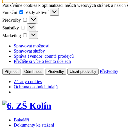
Používáme cookies k optimalizaci našich webových stránek a našich 
Funkční
Funkční
Vždy aktivní
Předvolby
Předvolby
Statistiky
Statistiky
Marketing
Marketing
Spravovat možnosti
Spravovat služby
Správa {vendor_count} prodejců
Přečtěte si více o těchto účelech
Předvolby
Příjmout
Odmítnout
Předvolby
Uložit předvolby
Zásady cookies
Ochrana osobních údajů
Bakaláři
Dokumenty ke stažení