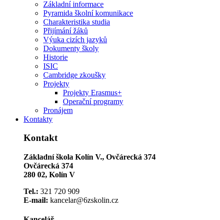
Základní informace
Pyramida školní komunikace
Charakteristika studia
Přijímání žáků
Výuka cizích jazyků
Dokumenty školy
Historie
ISIC
Cambridge zkoušky
Projekty
Projekty Erasmus+
Operační programy
Pronájem
Kontakty
Kontakt
Základní škola Kolín V., Ovčárecká 374
Ovčárecká 374
280 02, Kolín V
Tel.:
321 720 909
E-mail:
kancelar@6zskolin.cz
Kancelář