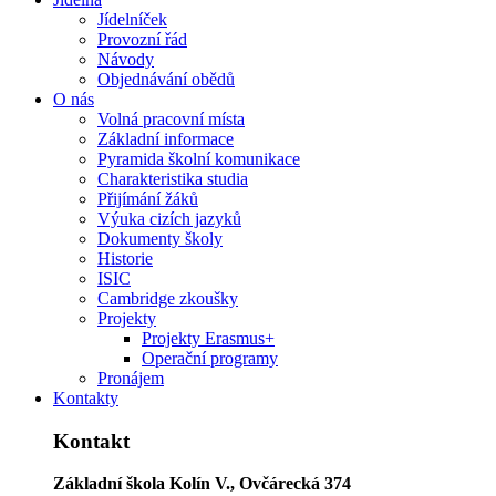
Jídelníček
Provozní řád
Návody
Objednávání obědů
O nás
Volná pracovní místa
Základní informace
Pyramida školní komunikace
Charakteristika studia
Přijímání žáků
Výuka cizích jazyků
Dokumenty školy
Historie
ISIC
Cambridge zkoušky
Projekty
Projekty Erasmus+
Operační programy
Pronájem
Kontakty
Kontakt
Základní škola Kolín V., Ovčárecká 374