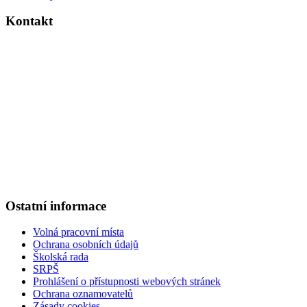
Kontakt
Základní škola Kolín V., Ovčárecká 374
Ovčárecká 374
280 02, Kolín V
Tel.
: 321 720 909
E-mail
: kancelar@6zskolin.cz
Elektronická podatelna
: kancelar@6zskolin.cz
Datová schránka
: xeafd4b
Číslo účtu školy
: 2564277389/0800
IČO
: 46390413
Ostatní informace
Volná pracovní místa
Ochrana osobních údajů
Školská rada
SRPŠ
Prohlášení o přístupnosti webových stránek
Ochrana oznamovatelů
Zásady cookies