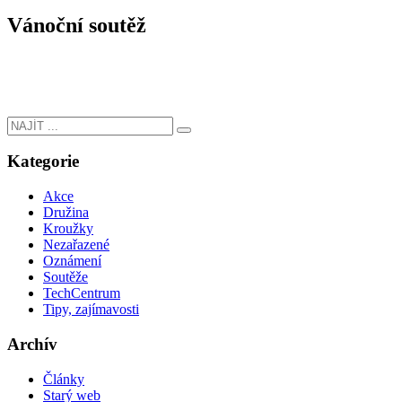
Vánoční soutěž
Kategorie
Akce
Družina
Kroužky
Nezařazené
Oznámení
Soutěže
TechCentrum
Tipy, zajímavosti
Archív
Články
Starý web