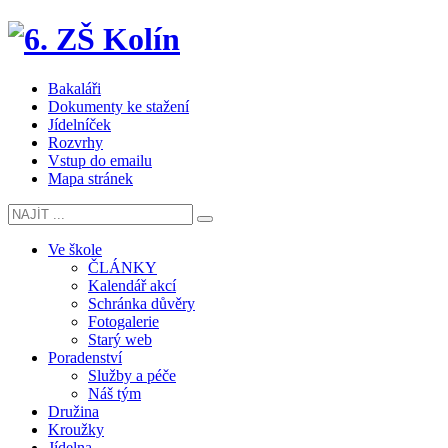
Bakaláři
Dokumenty ke stažení
Jídelníček
Rozvrhy
Vstup do emailu
Mapa stránek
Ve škole
ČLÁNKY
Kalendář akcí
Schránka důvěry
Fotogalerie
Starý web
Poradenství
Služby a péče
Náš tým
Družina
Kroužky
Jídelna