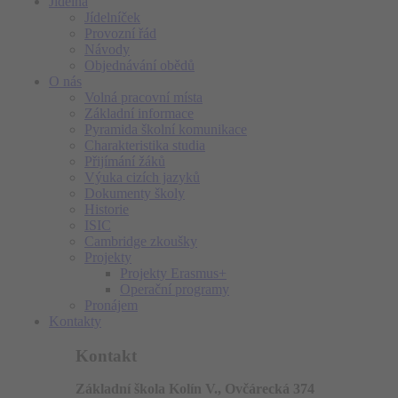
Jídelna
Jídelníček
Provozní řád
Návody
Objednávání obědů
O nás
Volná pracovní místa
Základní informace
Pyramida školní komunikace
Charakteristika studia
Přijímání žáků
Výuka cizích jazyků
Dokumenty školy
Historie
ISIC
Cambridge zkoušky
Projekty
Projekty Erasmus+
Operační programy
Pronájem
Kontakty
Kontakt
Základní škola Kolín V., Ovčárecká 374