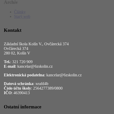
Archív
Články
Starý web
Kontakt
Základní škola Kolín V., Ovčárecká 374
Ovčárecká 374
280 02, Kolín V
Tel.
: 321 720 909
E-mail
: kancelar@6zskolin.cz
Elektronická podatelna
: kancelar@6zskolin.cz
Datová schránka
: xeafd4b
Číslo účtu školy
: 2564277389/0800
IČO
: 46390413
Ostatní informace