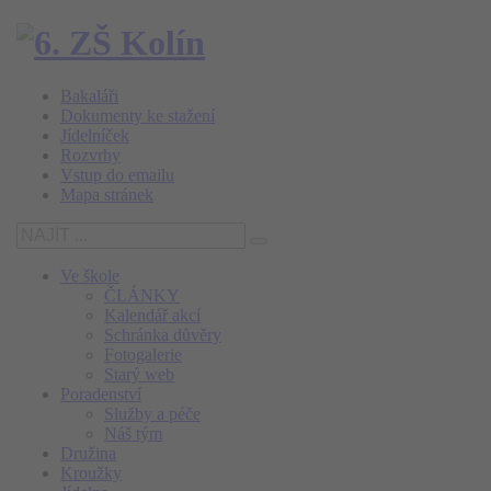
Bakaláři
Dokumenty ke stažení
Jídelníček
Rozvrhy
Vstup do emailu
Mapa stránek
Ve škole
ČLÁNKY
Kalendář akcí
Schránka důvěry
Fotogalerie
Starý web
Poradenství
Služby a péče
Náš tým
Družina
Kroužky