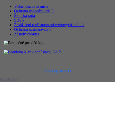
Volná pracovní místa
Ochrana osobních údajů
Školská rada
SRPŠ
Prohlášení o přístupnosti webových stránek
Ochrana oznamovatelů
Zásady cookies
Naši sponzoři
NAHORU