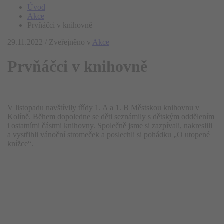
Úvod
Akce
Prvňáčci v knihovně
29.11.2022
/
Zveřejněno v
Akce
Prvňáčci v knihovně
V listopadu navštívily třídy 1. A a 1. B Městskou knihovnu v
Kolíně. Během dopoledne se děti seznámily s dětským oddělením
i ostatními částmi knihovny. Společně jsme si zazpívali, nakreslili
a vystřihli vánoční stromeček a poslechli si pohádku „O utopené
knížce“.