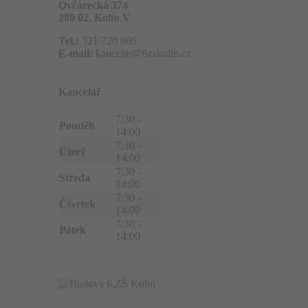
Ovčárecká 374
280 02, Kolín V
Tel.:
321 720 909
E-mail:
kancelar@6zskolin.cz
Kancelář
7:30 -
Pondělí
14:00
7:30 -
Úterý
14:00
7:30 -
Středa
14:00
7:30 -
Čtvrtek
14:00
7:30 -
Pátek
14:00