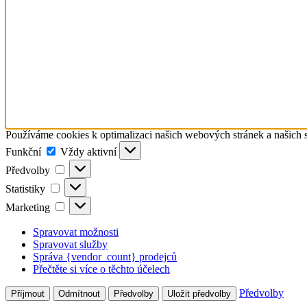
Používáme cookies k optimalizaci našich webových stránek a našich 
Funkční
Funkční
Vždy aktivní
Předvolby
Předvolby
Statistiky
Statistiky
Marketing
Marketing
Spravovat možnosti
Spravovat služby
Správa {vendor_count} prodejců
Přečtěte si více o těchto účelech
Předvolby
Příjmout
Odmítnout
Předvolby
Uložit předvolby