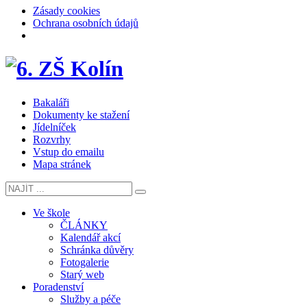
Zásady cookies
Ochrana osobních údajů
Bakaláři
Dokumenty ke stažení
Jídelníček
Rozvrhy
Vstup do emailu
Mapa stránek
Ve škole
ČLÁNKY
Kalendář akcí
Schránka důvěry
Fotogalerie
Starý web
Poradenství
Služby a péče