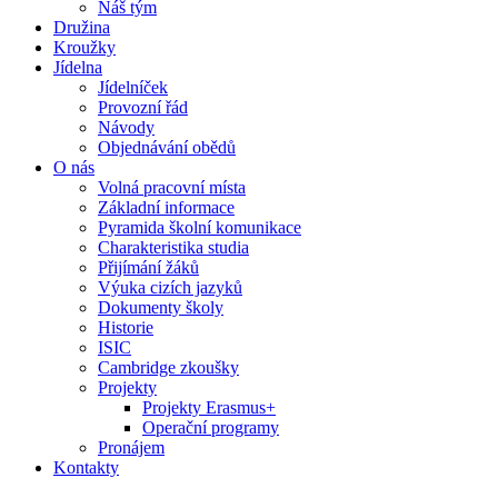
Náš tým
Družina
Kroužky
Jídelna
Jídelníček
Provozní řád
Návody
Objednávání obědů
O nás
Volná pracovní místa
Základní informace
Pyramida školní komunikace
Charakteristika studia
Přijímání žáků
Výuka cizích jazyků
Dokumenty školy
Historie
ISIC
Cambridge zkoušky
Projekty
Projekty Erasmus+
Operační programy
Pronájem
Kontakty