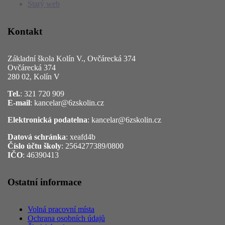
Starý web
Kontakt
Základní škola Kolín V., Ovčárecká 374
Ovčárecká 374
280 02, Kolín V
Tel.
: 321 720 909
E-mail
: kancelar@6zskolin.cz
Elektronická podatelna
: kancelar@6zskolin.cz
Datová schránka
: xeafd4b
Číslo účtu školy
: 2564277389/0800
IČO
: 46390413
Ostatní informace
Volná pracovní místa
Ochrana osobních údajů