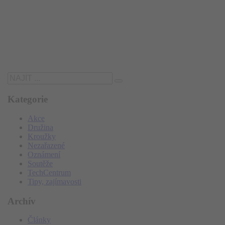
Kategorie
Akce
Družina
Kroužky
Nezařazené
Oznámení
Soutěže
TechCentrum
Tipy, zajímavosti
Archív
Články