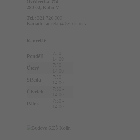
Ovčárecká 374
280 02, Kolín V
Tel.:
321 720 909
E-mail:
kancelar@6zskolin.cz
Kancelář
7:30 -
Pondělí
14:00
7:30 -
Úterý
14:00
7:30 -
Středa
14:00
7:30 -
Čtvrtek
14:00
7:30 -
Pátek
14:00