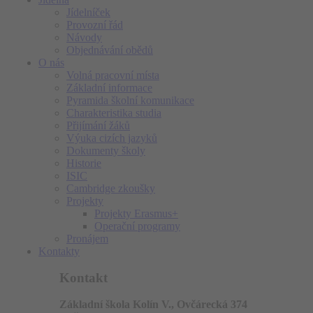
Jídelníček
Provozní řád
Návody
Objednávání obědů
O nás
Volná pracovní místa
Základní informace
Pyramida školní komunikace
Charakteristika studia
Přijímání žáků
Výuka cizích jazyků
Dokumenty školy
Historie
ISIC
Cambridge zkoušky
Projekty
Projekty Erasmus+
Operační programy
Pronájem
Kontakty
Kontakt
Základní škola Kolín V., Ovčárecká 374