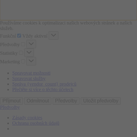
Používáme cookies k optimalizaci našich webových stránek a našich
služeb.
Funkční
Funkční
Vždy aktivní
Předvolby
Předvolby
Statistiky
Statistiky
Marketing
Marketing
Spravovat možnosti
Spravovat služby
Správa {vendor_count} prodejců
Přečtěte si více o těchto účelech
Příjmout
Odmítnout
Předvolby
Uložit předvolby
Předvolby
Zásady cookies
Ochrana osobních údajů