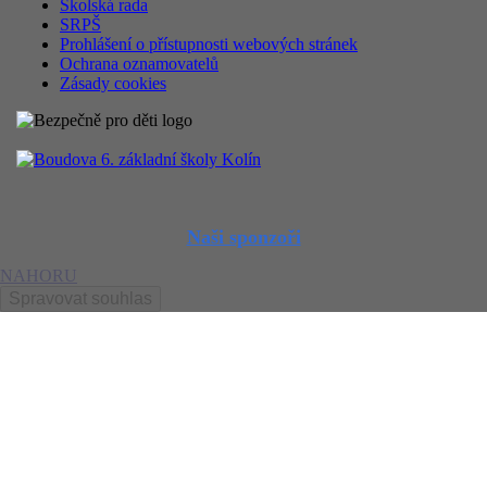
Školská rada
SRPŠ
Prohlášení o přístupnosti webových stránek
Ochrana oznamovatelů
Zásady cookies
Naši sponzoři
NAHORU
Spravovat souhlas