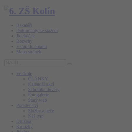
Bakaláři
Dokumenty ke stažení
Jídelníček
Rozvrhy
Vstup do emailu
Mapa stránek
Ve škole
ČLÁNKY
Kalendář akcí
Schránka důvěry
Fotogalerie
Starý web
Poradenství
Služby a péče
Náš tým
Družina
Kroužky
Jídelna