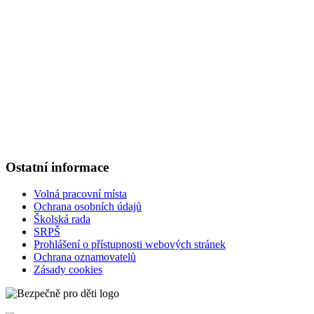
Základní škola Kolín V., Ovčárecká 374
Ovčárecká 374
280 02, Kolín V
Tel.
: 321 720 909
E-mail
: kancelar@6zskolin.cz
Elektronická podatelna
: kancelar@6zskolin.cz
Datová schránka
: xeafd4b
Číslo účtu školy
: 2564277389/0800
IČO
: 46390413
Ostatní informace
Volná pracovní místa
Ochrana osobních údajů
Školská rada
SRPŠ
Prohlášení o přístupnosti webových stránek
Ochrana oznamovatelů
Zásady cookies