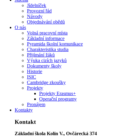
Jídelníček
Provozní řád
Návody
Objednávání obědů
O nás
Volná pracovní místa
Základní informace
Pyramida školní komunikace
Charakteristika studia
Přijímání žáků
Výuka cizích jazyků
Dokumenty školy
Historie
ISIC
Cambridge zkoušky
Projekty
Projekty Erasmus+
Operační programy
Pronájem
Kontakty
Kontakt
Základní škola Kolín V., Ovčárecká 374