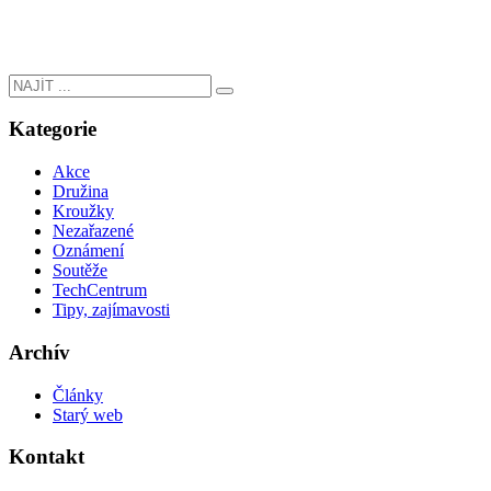
Kategorie
Akce
Družina
Kroužky
Nezařazené
Oznámení
Soutěže
TechCentrum
Tipy, zajímavosti
Archív
Články
Starý web
Kontakt