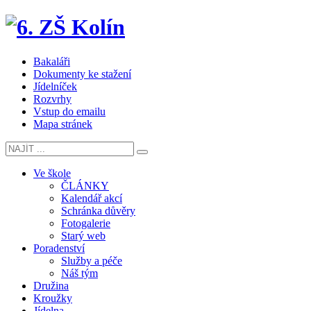
Bakaláři
Dokumenty ke stažení
Jídelníček
Rozvrhy
Vstup do emailu
Mapa stránek
Ve škole
ČLÁNKY
Kalendář akcí
Schránka důvěry
Fotogalerie
Starý web
Poradenství
Služby a péče
Náš tým
Družina
Kroužky
Jídelna