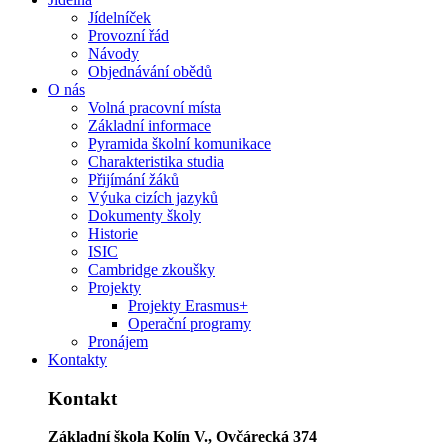
Jídelníček
Provozní řád
Návody
Objednávání obědů
O nás
Volná pracovní místa
Základní informace
Pyramida školní komunikace
Charakteristika studia
Přijímání žáků
Výuka cizích jazyků
Dokumenty školy
Historie
ISIC
Cambridge zkoušky
Projekty
Projekty Erasmus+
Operační programy
Pronájem
Kontakty
Kontakt
Základní škola Kolín V., Ovčárecká 374