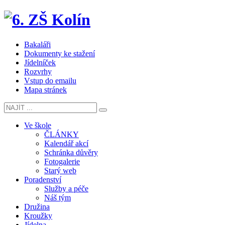
Bakaláři
Dokumenty ke stažení
Jídelníček
Rozvrhy
Vstup do emailu
Mapa stránek
Ve škole
ČLÁNKY
Kalendář akcí
Schránka důvěry
Fotogalerie
Starý web
Poradenství
Služby a péče
Náš tým
Družina
Kroužky
Jídelna