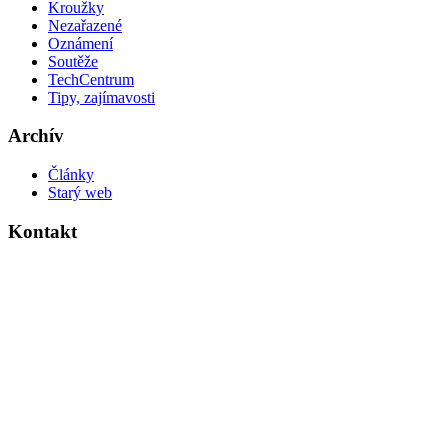
Kroužky
Nezařazené
Oznámení
Soutěže
TechCentrum
Tipy, zajímavosti
Archív
Články
Starý web
Kontakt
Základní škola Kolín V., Ovčárecká 374
Ovčárecká 374
280 02, Kolín V
Tel.
: 321 720 909
E-mail
: kancelar@6zskolin.cz
Elektronická podatelna
: kancelar@6zskolin.cz
Datová schránka
: xeafd4b
Číslo účtu školy
: 2564277389/0800