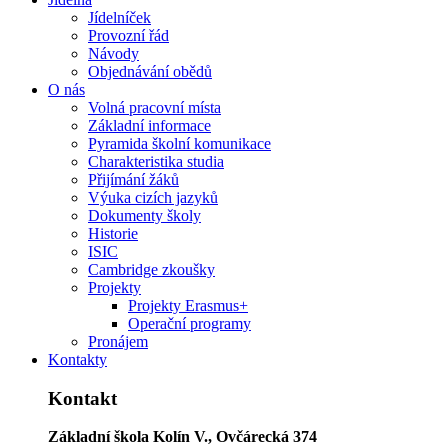
Jídelníček
Provozní řád
Návody
Objednávání obědů
O nás
Volná pracovní místa
Základní informace
Pyramida školní komunikace
Charakteristika studia
Přijímání žáků
Výuka cizích jazyků
Dokumenty školy
Historie
ISIC
Cambridge zkoušky
Projekty
Projekty Erasmus+
Operační programy
Pronájem
Kontakty
Kontakt
Základní škola Kolín V., Ovčárecká 374