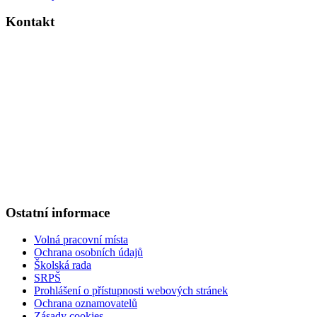
Kontakt
Základní škola Kolín V., Ovčárecká 374
Ovčárecká 374
280 02, Kolín V
Tel.
: 321 720 909
E-mail
: kancelar@6zskolin.cz
Elektronická podatelna
: kancelar@6zskolin.cz
Datová schránka
: xeafd4b
Číslo účtu školy
: 2564277389/0800
IČO
: 46390413
Ostatní informace
Volná pracovní místa
Ochrana osobních údajů
Školská rada
SRPŠ
Prohlášení o přístupnosti webových stránek
Ochrana oznamovatelů
Zásady cookies