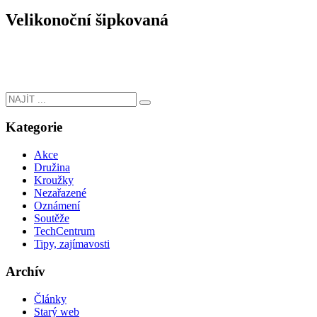
Velikonoční šipkovaná
Kategorie
Akce
Družina
Kroužky
Nezařazené
Oznámení
Soutěže
TechCentrum
Tipy, zajímavosti
Archív
Články
Starý web