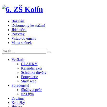
Bakaláři
Dokumenty ke stažení
Jídelníček
Rozvrhy
Vstup do emailu
Mapa stránek
Ve škole
ČLÁNKY
Kalendář akcí
Schránka důvěry
Fotogalerie
Starý web
Poradenství
Služby a péče
Náš tým
Družina
Kroužky
Jídelna