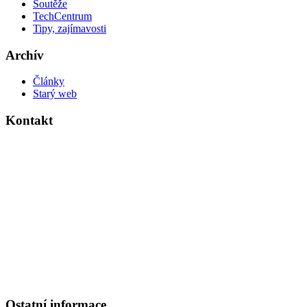
Soutěže
TechCentrum
Tipy, zajímavosti
Archív
Články
Starý web
Kontakt
Základní škola Kolín V., Ovčárecká 374
Ovčárecká 374
280 02, Kolín V
Tel.
: 321 720 909
E-mail
: kancelar@6zskolin.cz
Elektronická podatelna
: kancelar@6zskolin.cz
Datová schránka
: xeafd4b
Číslo účtu školy
: 2564277389/0800
IČO
: 46390413
Ostatní informace