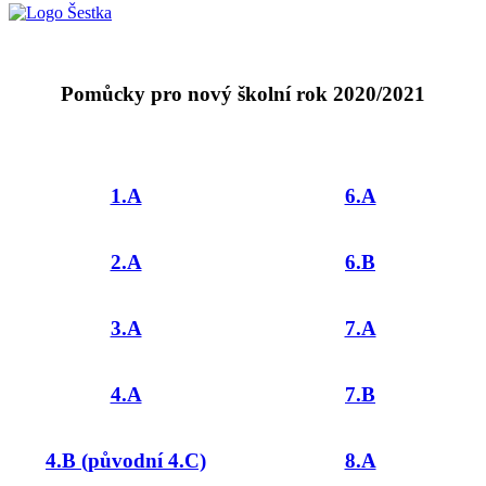
Pomůcky pro nový školní rok 2020/2021
1.A
6.A
2.A
6.B
3.A
7.A
4.A
7.B
4.B (původní 4.C)
8.A