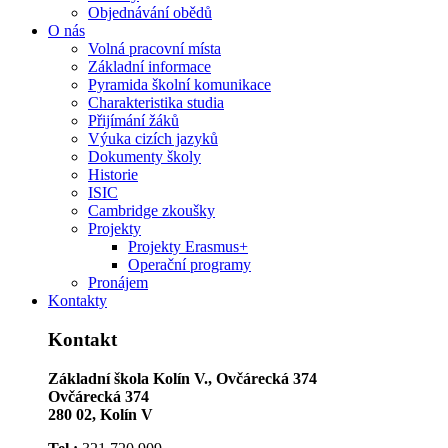
Objednávání obědů
O nás
Volná pracovní místa
Základní informace
Pyramida školní komunikace
Charakteristika studia
Přijímání žáků
Výuka cizích jazyků
Dokumenty školy
Historie
ISIC
Cambridge zkoušky
Projekty
Projekty Erasmus+
Operační programy
Pronájem
Kontakty
Kontakt
Základní škola Kolín V., Ovčárecká 374
Ovčárecká 374
280 02, Kolín V