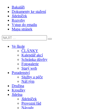
Bakaláři
Dokumenty ke stažení
Jídelníček
Rozvrhy
Vstup do emailu
Mapa stránek
Ve škole
ČLÁNKY
Kalendář akcí
Schránka důvěry
Fotogalerie
Starý web
Poradenství
Služby a péče
Náš tým
Družina
Kroužky
Jídelna
Jídelníček
Provozní řád
Návody