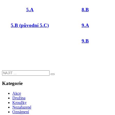
5.A
8.B
5.B (původní 5.C)
9.A
9.B
Kategorie
Akce
Družina
Kroužky
Nezařazené
Oznámení